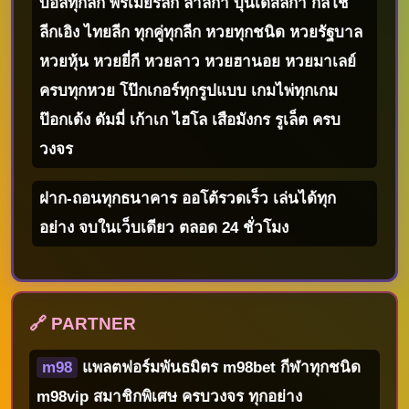
บอลทุกลีก พรีเมียร์ลีก ลาลีกา บุนเดสลีกา กัลโช่
ลีกเอิง ไทยลีก ทุกคู่ทุกลีก หวยทุกชนิด หวยรัฐบาล
หวยหุ้น หวยยี่กี หวยลาว หวยฮานอย หวยมาเลย์
ครบทุกหวย โป๊กเกอร์ทุกรูปแบบ เกมไพ่ทุกเกม
ป๊อกเด้ง ดัมมี่ เก้าเก ไฮโล เสือมังกร รูเล็ต ครบ
วงจร
ฝาก-ถอนทุกธนาคาร ออโต้รวดเร็ว เล่นได้ทุก
อย่าง จบในเว็บเดียว ตลอด 24 ชั่วโมง
🔗 PARTNER
m98
แพลตฟอร์มพันธมิตร m98bet กีฬาทุกชนิด
m98vip สมาชิกพิเศษ ครบวงจร ทุกอย่าง